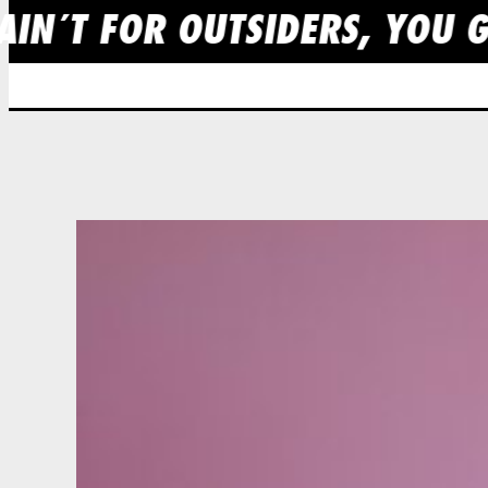
AIN´T FOR OUTSIDERS, YOU G
Skip
to
content