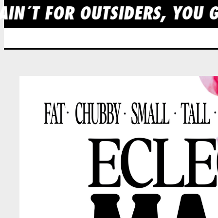
AIN´T FOR OUTSIDERS, YOU G
Skip
to
content