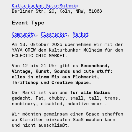
Kulturbunker Köln-Mülheim
Berliner Str. 20, Köln, NRW, 51063
Event Type
Community
,
Fleamarket
,
Market
Am 18. Oktober 2025 übernehmen wir mit der
YAYA CREW den Kulturbunker Mülheim für den
ECLECTIC CHIC MARKET.
Von 12 bis 21 Uhr gibt es
Secondhand,
Vintage, Kunst, Sounds und cute stuff:
alles in einem Mix aus Flohmarkt,
Thriftshop und Creative Space.
Der Markt ist von uns
für alle Bodies
gedacht
. Fat, chubby, small, tall, trans,
nonbinary, disabled, adaptive wear .
Wir möchten gemeinsam einen Space schaffen
wo Klamotten einkaufen Spaß machen kann
und nicht ausschließt.