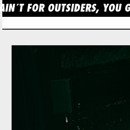
AIN´T FOR OUTSIDERS, YOU G
Skip
to
content