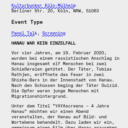
Kulturbunker Köln-Mülheim
Berliner Str. 20, Köln, NRW, 51063
Event Type
Panel Talk
,
Screening
HANAU WAR KEIN EINZELFALL
Vor vier Jahren, am 19. Februar 2020,
wurden bei einem rassistischen Anschlag in
Hanau insgesamt elf Menschen bei zwei
Schießereien getötet. Der Täter, Tobias
Rathjen, eröffnete das Feuer in zwei
Shisha-Bars in der Innenstadt von Hanau.
Nach den Schüssen beging der Täter Suizid.
Die Opfer waren junge Menschen mit
Migrationshintergrund.
Unter dem Titel “YAYAscreens – 4 Jahre
Hanau” möchten wir einen Abend
veranstalten, der Hanau auf Bild- und
Wortebene behandelt. Dazu laden wir ein,
gemeinsam einen Film über Hanau anzusehen